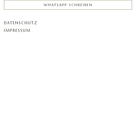
WHATSAPP SCHREIBEN
DATENSCHUTZ
IMPRESSUM
BESTELLUNGEN
VERSAND
RETOUREN
KONTAKT
MEHR
ABOUT
EDELSTEIN ZERTIFIZIERUNG